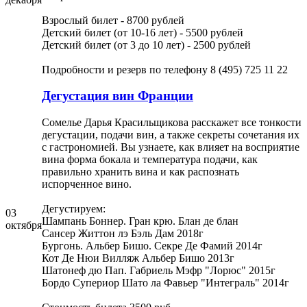
Взрослый билет - 8700 рублей
Детский билет (от 10-16 лет) - 5500 рублей
Детский билет (от 3 до 10 лет) - 2500 рублей
Подробности и резерв по телефону 8 (495) 725 11 22
Дегустация вин Франции
Сомелье Дарья Красильщикова расскажет все тонкости
дегустации, подачи вин, а также секреты сочетания их
с гастрономией. Вы узнаете, как влияет на восприятие
вина форма бокала и температура подачи, как
правильно хранить вина и как распознать
испорченное вино.
Дегустируем:
03
Шампань Боннер. Гран крю. Блан де блан
октября
Сансер Життон лэ Бэль Дам 2018г
Бургонь. Альбер Бишо. Секре Де Фамий 2014г
Кот Де Нюи Вилляж Альбер Бишо 2013г
Шатонеф дю Пап. Габриель Мэфр "Лорюс" 2015г
Бордо Супериор Шато ла Фавьер "Интеграль" 2014г