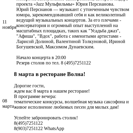
проекта «Jazz Мульфильмы» Юрия Персианова.
Юрий Персианов — музыкант с утонченным чувством
юмора, зарекомендовавший себя и как великолепный
ведущий музыкальных концертов. За его плечами -
11
консерватория и огромный опыт выступлений на
ноября
масштабных площадках, таких как "Усадьба джаз",
"Афиша", "Вдох", работа с именитыми артистами -
Ларисой Долиной, Валентиной Толкуновой, Ириной
Богушевской, Максимом Дунаевским.
Начало концерта в 20:00
Резерв столов по тел. 8 (495)7251122
8 марта в ресторане Волна!
Дорогие гости,
ждем вас 8 марта в нашем ресторане!
В программе вечера:
08
тематические конкурсы, волшебная музыка саксофона и
марта
живое исполнение любимых песен для милых дам!
Успейте забронировать столик!
8(495)7251122
8(903)7251122 WhatsApp