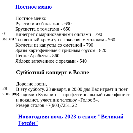
Постное меню
Постное меню:
Рулетики из баклажан - 690
Брускетта с томатами - 650
01
Винегрет с маринованными опятами - 790
марта
Тыквенный крем-суп с кокосовым молоком - 560
Котлеты из капусты со сметаной - 790
Зразы картофельные с грибным соусом - 820
Пенне Арабьята - 860
Яблоко запеченное с орехами - 540
Субботний концерт в Волне
Дорогие гости,
28
В эту субботу, 28 января, в 20:00 для Вас играет и поёт
января
Владимир Кумарин — профессиональный саксофонист
и вокалист, участник телешоу «Голос 5».
Резерв столов +7(903)7251122
Новогодняя ночь 2023 в стиле "Великий
Гетсби"