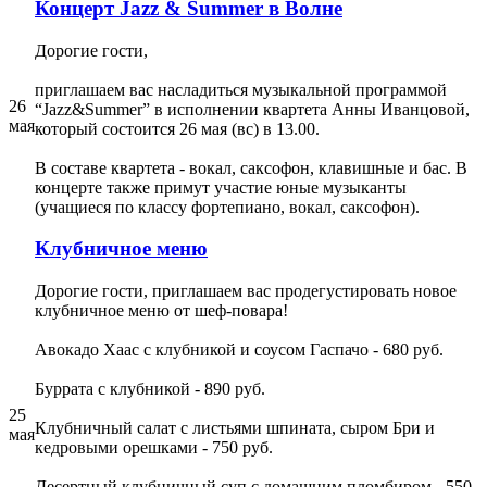
Концерт Jazz & Summer в Волне
Дорогие гости,
приглашаем вас насладиться музыкальной программой
26
“Jazz&Summer” в исполнении квартета Анны Иванцовой,
мая
который состоится 26 мая (вс) в 13.00.
В составе квартета - вокал, саксофон, клавишные и бас. В
концерте также примут участие юные музыканты
(учащиеся по классу фортепиано, вокал, саксофон).
Клубничное меню
Дорогие гости, приглашаем вас продегустировать новое
клубничное меню от шеф-повара!
Авокадо Хаас с клубникой и соусом Гаспачо - 680 руб.
Буррата с клубникой - 890 руб.
25
Клубничный салат с листьями шпината, сыром Бри и
мая
кедровыми орешками - 750 руб.
Десертный клубничный суп с домашним пломбиром - 550