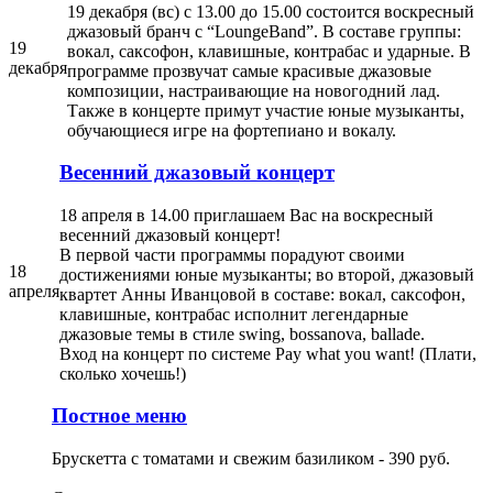
19 декабря (вс) с 13.00 до 15.00 состоится воскресный
джазовый бранч с “LoungeBand”. В составе группы:
19
вокал, саксофон, клавишные, контрабас и ударные. В
декабря
программе прозвучат самые красивые джазовые
композиции, настраивающие на новогодний лад.
Также в концерте примут участие юные музыканты,
обучающиеся игре на фортепиано и вокалу.
Весенний джазовый концерт
18 апреля в 14.00 приглашаем Вас на воскресный
весенний джазовый концерт!
В первой части программы порадуют своими
18
достижениями юные музыканты; во второй, джазовый
апреля
квартет Анны Иванцовой в составе: вокал, саксофон,
клавишные, контрабас исполнит легендарные
джазовые темы в стиле swing, bossanova, ballade.
Вход на концерт по системе Pay what you want! (Плати,
сколько хочешь!)
Постное меню
Брускетта с томатами и свежим базиликом - 390 руб.