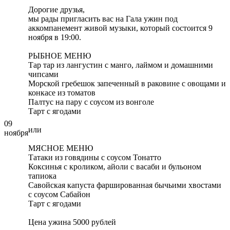
Дорогие друзья,
мы рады пригласить вас на Гала ужин под
аккомпанемент живой музыки, который состоится 9
ноября в 19:00.
РЫБНОЕ МЕНЮ
Тар тар из лангустин с манго, лаймом и домашними
чипсами
Морской гребешок запеченный в раковине с овощами и
конкасе из томатов
Палтус на пару с соусом из вонголе
Тарт с ягодами
09
или
ноября
МЯСНОЕ МЕНЮ
Татаки из говядины с соусом Тонатто
Коксинья с кроликом, айоли с васаби и бульоном
тапиока
Савойская капуста фаршированная бычьими хвостами
с соусом Сабайон
Тарт с ягодами
Цена ужина 5000 рублей